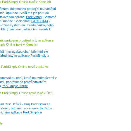
a ParkSimply Online také v Konicích
ěstem, kde mohou parkující na náměstí
ocí aplikace. Stačí mít jen po ruce
stalovanou aplikaci
ParkSimply
. Samotné
é a snadné. Společnost
GLOBDATA
v
vozuje systém na úhradu parkovného
 který zůstane parkujícím i nadále k
tit parkovné prostřednictvím aplikace
ly Online také v Klentnici
další moravskou obcí, kde můžete
střednictvím aplikace
ParkSimply
a
a ParkSimply Online nově zaplatíte
í šumavskou obcí, která na svém území v
atbu parkovného prostřednictvím
a
ParkSimply Online
.
a ParkSimply Online nově také v Ústí
d Orlicí ležící v kraji Podorlicka se
které v letošním roce zavedlo platbu
nictvím aplikace
ParkSimply
a
le