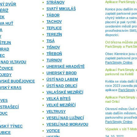
Aplikace ParkSimply 
STRÁNOV
NÝ DVŮR
SVATÝ MIKULÁŠ
Konice jsou dalším m
ĚŘÍŽ
zaplatit parkovné pom
TÁBOR
EK
chytrý telefon a nain
TACHOV
placení je pak rychl
VA HUŤ
uvedeném městě pro
TEPLICE
DA
prostřednictvím SMS,
TEREZÍN
dispozici.
V
TISÁ
Od března můžete pla
ŠTEJN
ParkSimply a ParkSimp
TIŠNOV
HRAD
TŘEBOŇ
Obec Klentnice jsou 
REC
zaplatit parkovné pro
TURNOV
 NAD VLTAVOU
ParkSimply Online
.
UHERSKÉ HRADIŠTĚ
ČOVICE
Aplikací ParkSimply 
UHERSKÝ BROD
parkovné na Kvildě
OJEDY
ÚSTÍ NAD LABEM
VSKÉ BUDĚJOVICE
Kvilda se stala dalš
ÚSTÍ NAD ORLICÍ
roce 2023 zavedla pl
VSKÝ KRAS
aplikace
ParkSimply
VALAŠSKÉ MEZIŘÍČÍ
Aplikace ParkSimply 
VELKÁ BÍTEŠ
 VES
nad Orlicí
VELKÉ MEZIŘÍČÍ
 STRAŠECÍ
Okresní město Ústí na
VELTRUSY
OUC
stalo dalším městem, 
parkovného prostřed
VESELÍ NAD LUŽNICÍ
K
ParkSimply Online
.
VESELÍ NAD MORAVOU
NSKÝ TÝNEC
Výpadek v síti T-Mobi
VOTICE
UBICE
24. 10. 2022