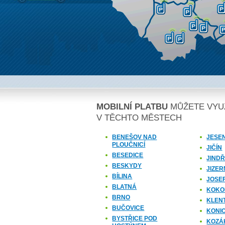
MOBILNÍ PLATBU
MŮŽETE VYU
V TĚCHTO MĚSTECH
BENEŠOV NAD
JESE
PLOUČNICÍ
JIČÍN
BESEDICE
JIND
BESKYDY
JIZER
BÍLINA
JOSE
BLATNÁ
KOKO
BRNO
KLEN
BUČOVICE
KONI
BYSTŘICE POD
KOZÁ