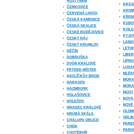
HOSTÝNEM
KRÁS
ČENKOVICE
KROM
ČERVENÁ LHOTA
KŘEN
ČESKÁ KAMENICE
KUBO
ČESKÁ SKALICE
KVIL
ČESKÉ BUDĚJOVICE
KYJO
ČESKÝ RÁJ
LAND
ČESKÝ KRUMLOV
LETO
DĚČÍN
LIBE
DOBRUŠKA
LIPNO
DVŮR KRÁLOVÉ
LUHA
FRÝDEK-MÍSTEK
MLÉK
HAVLÍČKŮV BROD
MORA
HARASOV
MORA
HAZMBURK
MOST
HOLAŠOVICE
NOVÁ
HOLEŠOV
NOVÉ
HRADEC KRÁLOVÉ
OLOM
HRUBÁ SKÁLA
ORLÍ
CHALUPA ORLICE
PANE
CHEB
PARD
CHOTĚBOŘ