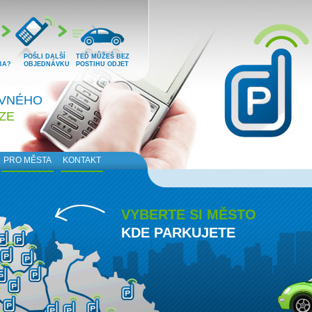
POŠLI DALŠÍ
TEĎ MŮŽEŠ BEZ
BA?
OBJEDNÁVKU
POSTIHU ODJET
OVNÉHO
ÍZE
PRO MĚSTA
KONTAKT
VYBERTE SI MĚSTO
KDE PARKUJETE