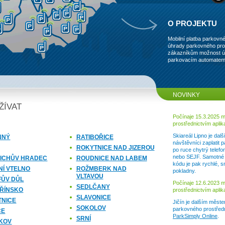
O PROJEKTU
Mobilní platba parkovn
úhrady parkovného pros
zákazníkům možnost ú
parkovacím automatem
NOVINKY
ŽÍVAT
Počínaje 15.3.2025 m
prostřednictvím apli
Skiareál Lipno je da
NNÝ
RATIBOŘICE
návštěvníci zaplatit 
ROKYTNICE NAD JIZEROU
po ruce chytrý telefo
nebo SEJF. Samotné
ŘICHŮV HRADEC
ROUDNICE NAD LABEM
kódu je pak rychlé, 
NÍ VTELNO
ROŽMBERK NAD
pokladny.
VLTAVOU
FŮV DŮL
Počínaje 12.6.2023 mů
SEDLČANY
ŘÍNSKO
prostřednictvím apli
SLAVONICE
TNICE
Jičín je dalším měste
SOKOLOV
parkovného prostředn
CE
ParkSimply Online
.
SRNÍ
KOV