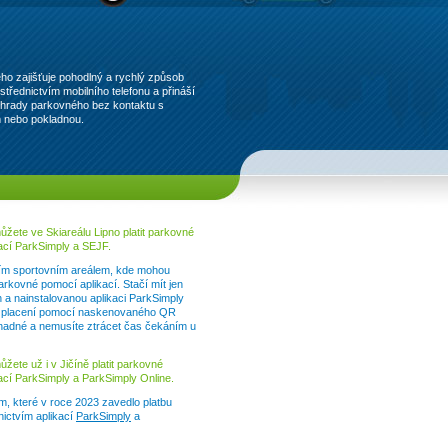
ého zajišťuje pohodlný a rychlý způsob
třednictvím mobilního telefonu a přináší
hrady parkovného bez kontaktu s
 nebo pokladnou.
ůžete ve Skiareálu Lipno platit parkovné
kací ParkSimply a SEJF.
lším sportovním areálem, kde mohou
parkovné pomocí aplikací. Stačí mít jen
n a nainstalovanou aplikaci ParkSimply
 placení pomocí naskenovaného QR
snadné a nemusíte ztrácet čas čekáním u
žete už i v Jičíně platit parkovné
kací ParkSimply a ParkSimply Online.
m, které v roce 2023 zavedlo platbu
ictvím aplikací
ParkSimply
a