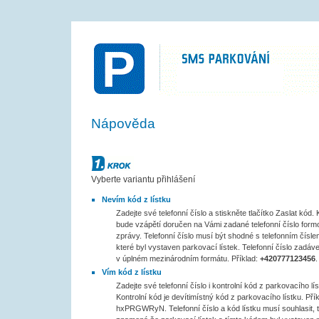
SMS PARKOVÁNÍ
Nápověda
Krok č.1
Vyberte variantu přihlášení
Nevím kód z lístku
Zadejte své telefonní číslo a stiskněte tlačítko Zaslat kód
bude vzápětí doručen na Vámi zadané telefonní číslo for
zprávy. Telefonní číslo musí být shodné s telefonním čísle
které byl vystaven parkovací lístek. Telefonní číslo zadáve
v úplném mezinárodním formátu. Příklad:
+420777123456
.
Vím kód z lístku
Zadejte své telefonní číslo i kontrolní kód z parkovacího lís
Kontrolní kód je devítimístný kód z parkovacího lístku. Přík
hxPRGWRyN. Telefonní číslo a kód lístku musí souhlasit, 