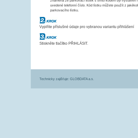
znamená že parkovací lístek s tímto kódem byl vystaven 
uvedené telefonní číslo. Kód lístku můžete použít z jakékol
parkovacího lístku.
Krok č.2
Vyplňte příslušné údaje pro vybranou variantu přihlášení
Krok č.3
Stiskněte tlačítko PŘIHLÁSIT.
Technicky zajišťuje: GLOBDATA a.s.